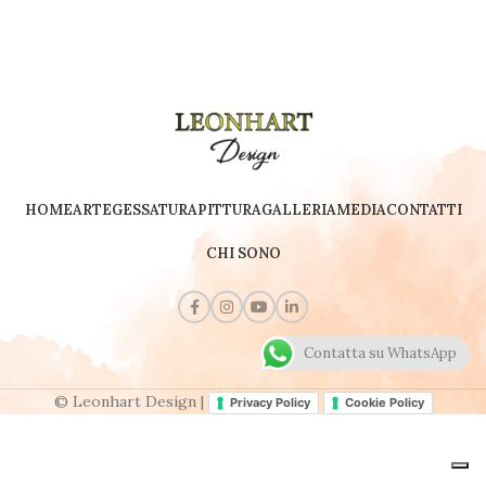
HOME
ARTE
GESSATURA
PITTURA
GALLERIA
MEDIA
CONTATTI
CHI SONO
Contatta su WhatsApp
© Leonhart Design |
Privacy Policy
Cookie Policy